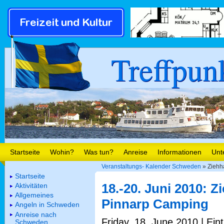
Treffpun
Startseite
Wohin?
Was tun?
Anreise
Informationen
Unt
Veranstaltungs- Kalender Schweden
» Ziehh
Startseite
18.-20. Juni 2010: 
Aktivitäten
Allgemeines
Pinnarp Camping
Angeln in Schweden
Anreise nach
Friday, 18. June 2010 | Ein
Schweden