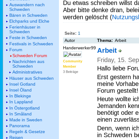
Du etwas schreiben willst da
Auswandern nach
Aber bitte denke dran, bel
Schweden
Bären in Schweden
werden gelöscht (
Nutzungs
Elchparks und Elche
Ferienhäuser in
Schweden
Seite:
1
Feste in Schweden
Autor
Thema:
Arbeit
Festivals in Schweden
Handerwerker99
Arbeit
Forum
Schweden Forum
Friday, 15. Se
Nachrichten aus
Community
Schweden
Member
Hallo liebe Fo
Administratives
3 Beiträge
Erst gestern h
Häuser aus Schweden
meine Vorhabe
Insel Gotland
Forum gestellt!
Insel Öland
In Blekinge
Heute wollte ic
In Lappland
Jemanden kenn
In Östergotland
benötigt oder 
In Småland
einen zuverläs
Made in Sweden
Panorama
Denn, wenn ich
Regeln & Gesetze
in Schweden b
Reisen