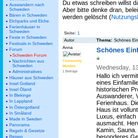
Du etwas schreiben willst da
Auswandern nach
Aber bitte denke dran, bel
Schweden
Bären in Schweden
werden gelöscht (
Nutzungs
Elchparks und Elche
Ferienhäuser in
Schweden
Seite:
1
Feste in Schweden
Autor
Thema:
Schönes Ein
Festivals in Schweden
Anna
Schönes Einf
Forum
Schweden Forum
Nachrichten aus
Community
Schweden
Wednesday, 13
Member
Administratives
1 Beiträge
Hallo ich vermi
Häuser aus Schweden
eines Einfamil
Insel Gotland
historischen Pr
Insel Öland
In Blekinge
Auswanderer, V
In Lappland
Ferienhaus. Di
In Östergotland
Haus ist vollun
In Småland
Luxus, einfach
Made in Sweden
ausmacht. Her
Panorama
Kamin, Sauna. 
Regeln & Gesetze
besonderes Ges
Reisen