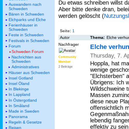
Du etwas schreiben willst da
Auswandern nach
Aber bitte denke dran, bel
Schweden
Bären in Schweden
werden gelöscht (
Nutzungs
Elchparks und Elche
Ferienhäuser in
Schweden
Seite:
1
Feste in Schweden
Autor
Thema:
Elche verhu
Festivals in Schweden
Nachfrager
Elche verhu
Forum
Schweden Forum
Thursday, 7. A
Nachrichten aus
Community
Schweden
Member
Hoppla, hat man
Administratives
2 Beiträge
wenige geschos
Häuser aus Schweden
"Elchsterben" 
Insel Gotland
Übrigens: Ich w
Insel Öland
Wildschweine tr
In Blekinge
Massen zumind
In Lappland
In Östergotland
diese neue Plag
In Småland
offensichtlich 
Made in Sweden
Gegenmaßnahme
Panorama
lebendig fange
Regeln & Gesetze
effektiv zu sei
Reisen