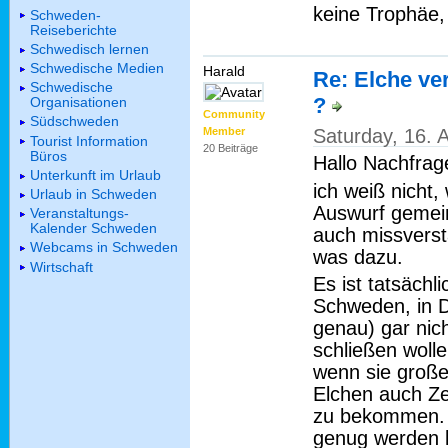
keine Trophäe,
Schweden-
Reiseberichte
Schwedisch lernen
Schwedische Medien
Harald
Re: Elche v
Schwedische
?
Organisationen
Community
Südschweden
Saturday, 16. 
Member
Tourist Information
20 Beiträge
Büros
Hallo Nachfrag
Unterkunft im Urlaub
ich weiß nicht,
Urlaub in Schweden
Auswurf gemeint
Veranstaltungs-
Kalender Schweden
auch missverst
Webcams in Schweden
was dazu.
Wirtschaft
Es ist tatsächl
Schweden, in D
genau) gar nich
schließen woll
wenn sie große
Elchen auch Ze
zu bekommen. D
genug werden 