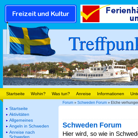
Treffpun
Startseite
Wohin?
Was tun?
Anreise
Informationen
Unt
Forum
»
Schweden Forum
» Elche verhunge
Startseite
Aktivitäten
Allgemeines
Schweden Forum
Angeln in Schweden
Anreise nach
Hier wird, so wie in Schwed
Schweden