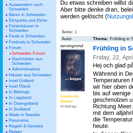
Du etwas schreiben willst da
Auswandern nach
Aber bitte denke dran, bel
Schweden
Bären in Schweden
werden gelöscht (
Nutzungs
Elchparks und Elche
Ferienhäuser in
Schweden
Seite:
1
Feste in Schweden
Autor
Thema:
Frühling in
Festivals in Schweden
servingmind
Frühling in
Forum
Schweden Forum
Friday, 22. Apr
Nachrichten aus
Schweden
Hej och glad p
Administratives
Während in De
Häuser aus Schweden
Temperaturen h
Insel Gotland
wir hier oben 
Insel Öland
In Blekinge
bis auf wenige
Community
In Lappland
geschmolzen un
Member
In Östergotland
Richtung Meer.
60 Beiträge
In Småland
mit dem alljäh
Made in Sweden
die Temperatur
Panorama
heute.
Regeln & Gesetze
Reisen