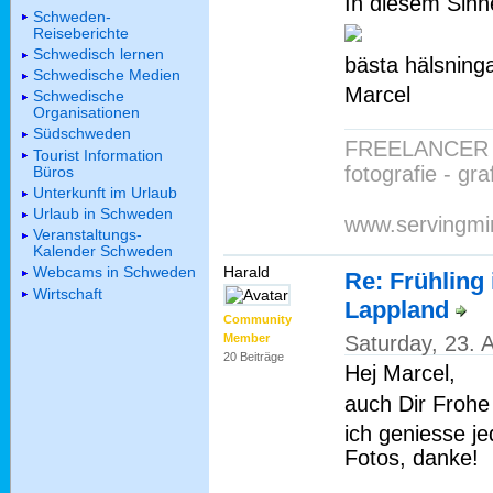
In diesem Sinne
Schweden-
Reiseberichte
Schwedisch lernen
bästa hälsning
Schwedische Medien
Marcel
Schwedische
Organisationen
Südschweden
FREELANCER 
Tourist Information
fotografie - gr
Büros
Unterkunft im Urlaub
Urlaub in Schweden
www.servingmi
Veranstaltungs-
Kalender Schweden
Harald
Webcams in Schweden
Re: Frühling
Wirtschaft
Lappland
Community
Saturday, 23. 
Member
20 Beiträge
Hej Marcel,
auch Dir Frohe
ich geniesse j
Fotos, danke!