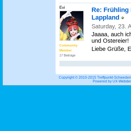
Evi
Re: Frühling
Lappland
Saturday, 23. 
Jaaaa, auch ic
und Ostereier!
Community
Liebe Grüße, E
Member
17 Beiträge
Copyright © 2010-2015 Treffpunkt-Schwed
Powered by UX-
Webdes