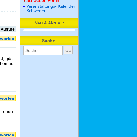
Schweden Forum
Veranstaltungs- Kalender
Schweden
Neu & Aktuell:
 Aufrufe
worten
Suche:
d, gibt
ühen auf
worten
 freuen
worten