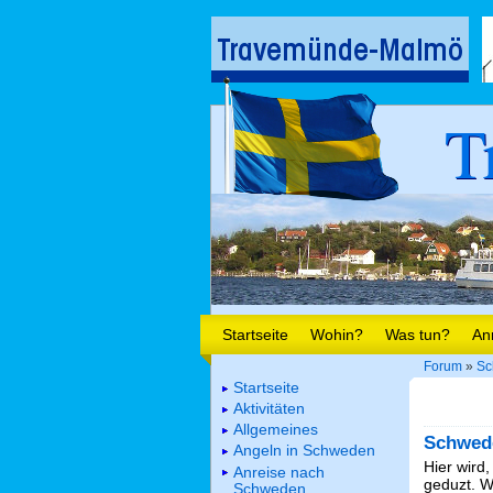
T
Startseite
Wohin?
Was tun?
An
Forum
»
Sc
Startseite
Aktivitäten
Allgemeines
Schwed
Angeln in Schweden
Hier wird,
Anreise nach
geduzt. We
Schweden