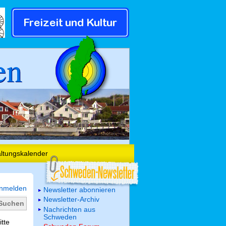
en
altungskalender
nmelden
Newsletter abonnieren
Newsletter-Archiv
Nachrichten aus
Schweden
itte