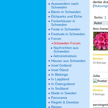
denke dra
Auswandern nach
(
Nutzung
Schweden
Bären in Schweden
Elchparks und Elche
Seite:
1
Ferienhäuser in
Autor
Schweden
Ann-Irene
Feste in Schweden
Festivals in Schweden
Forum
Schweden Forum
Nachrichten aus
Schweden
Community
Administratives
Member
Häuser aus Schweden
36 Beiträge
Insel Gotland
Insel Öland
In Blekinge
Julia
In Lappland
In Östergotland
Community
In Småland
Member
Made in Sweden
8 Beiträge
Panorama
Regeln & Gesetze
servingmi
Reisen