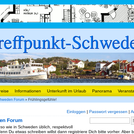
reffpunkt-Schwed
reise
Informationen
Unterkunft im Urlaub
Panorama
Veranst
hweden Forum
» Frühlingsgefühle!
Einloggen
|
Passwort vergessen
|
A
en Forum
 so wie in Schweden üblich, respektvoll
nn Du etwas schreiben willst dann registriere Dich bitte vorher. Aber b