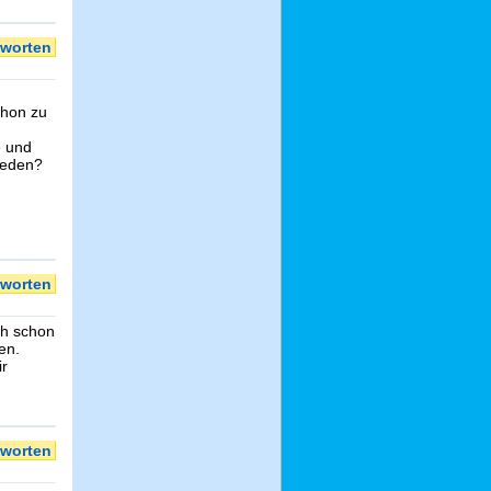
worten
chon zu
e und
ieden?
worten
ch schon
en.
ir
worten