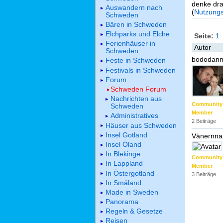
denke dra
Auswandern nach
(
Nutzung
Schweden
Bären in Schweden
Elchparks und Elche
Seite:
1
Ferienhäuser in
Autor
Schweden
bododan
Feste in Schweden
Festivals in Schweden
Forum
Schweden Forum
Nachrichten aus
Community
Schweden
Member
Administratives
2 Beiträge
Häuser aus Schweden
Insel Gotland
Vänernna
Insel Öland
In Blekinge
Community
In Lappland
Member
In Östergotland
3 Beiträge
In Småland
Made in Sweden
Panorama
Regeln & Gesetze
Reisen