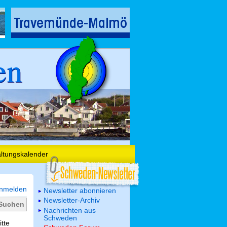
en
altungskalender
nmelden
Newsletter abonnieren
Newsletter-Archiv
Nachrichten aus
Schweden
itte