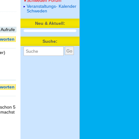
Schweden Forum
Veranstaltungs- Kalender
Schweden
Neu & Aktuell:
 Aufrufe
worten
Suche:
er)
worten
 schon 5
s machst