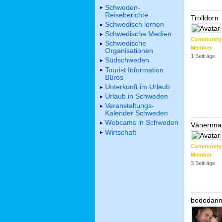
Schweden-
Reiseberichte
Trolldorn
Schwedisch lernen
Schwedische Medien
Community
Schwedische
Member
Organisationen
1 Beiträge
Südschweden
Tourist Information
Büros
Unterkunft im Urlaub
Urlaub in Schweden
Veranstaltungs-
Kalender Schweden
Webcams in Schweden
Vänernna
Wirtschaft
Community
Member
3 Beiträge
bododan