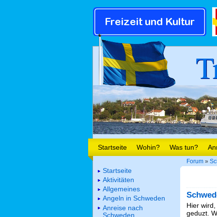
T
Startseite
Wohin?
Was tun?
An
Forum
»
Sc
Startseite
Aktivitäten
Allgemeines
Schwed
Angeln in Schweden
Hier wird,
Anreise nach
geduzt. We
Schweden