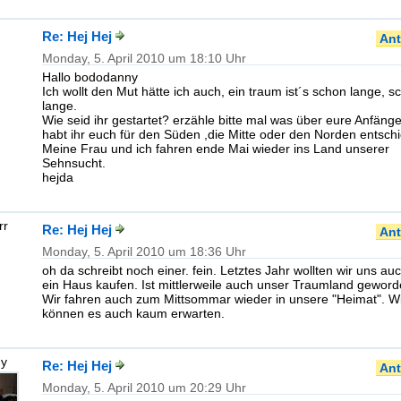
Re: Hej Hej
Ant
Monday, 5. April 2010 um 18:10 Uhr
Hallo bododanny
Ich wollt den Mut hätte ich auch, ein traum ist´s schon lange, s
lange.
Wie seid ihr gestartet? erzähle bitte mal was über eure Anfäng
habt ihr euch für den Süden ,die Mitte oder den Norden entsch
Meine Frau und ich fahren ende Mai wieder ins Land unserer
Sehnsucht.
hejda
rr
Re: Hej Hej
Ant
Monday, 5. April 2010 um 18:36 Uhr
oh da schreibt noch einer. fein. Letztes Jahr wollten wir uns au
ein Haus kaufen. Ist mittlerweile auch unser Traumland geword
Wir fahren auch zum Mittsommar wieder in unsere "Heimat". W
können es auch kaum erwarten.
ny
Re: Hej Hej
Ant
Monday, 5. April 2010 um 20:29 Uhr