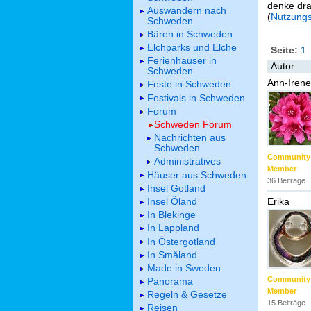
denke dra
Auswandern nach
(
Nutzung
Schweden
Bären in Schweden
Elchparks und Elche
Seite:
1
Ferienhäuser in
Autor
Schweden
Ann-Irene
Feste in Schweden
Festivals in Schweden
Forum
Schweden Forum
Nachrichten aus
Schweden
Community
Administratives
Member
Häuser aus Schweden
36 Beiträge
Insel Gotland
Insel Öland
Erika
In Blekinge
In Lappland
In Östergotland
In Småland
Made in Sweden
Community
Panorama
Member
Regeln & Gesetze
15 Beiträge
Reisen