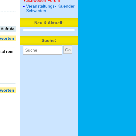
Schweden Forum
Veranstaltungs- Kalender
Schweden
Neu & Aktuell:
 Aufrufe
worten
Suche:
al rein
worten