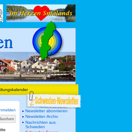
en
altungskalender
nmelden
Newsletter abonnieren
Newsletter-Archiv
Nachrichten aus
Schweden
itte