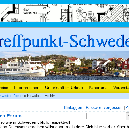
reffpunkt-Schwed
reise
Informationen
Unterkunft im Urlaub
Panorama
Veranst
hweden Forum
» Newsletter-Archiv
Einloggen
|
Passwort vergessen
|
A
en Forum
 so wie in Schweden üblich, respektvoll
nn Du etwas schreiben willst dann registriere Dich bitte vorher. Aber b