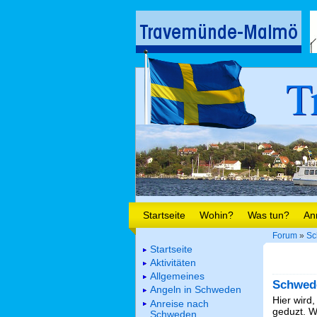
T
Startseite
Wohin?
Was tun?
An
Forum
»
Sc
Startseite
Aktivitäten
Allgemeines
Schwed
Angeln in Schweden
Hier wird,
Anreise nach
geduzt. We
Schweden