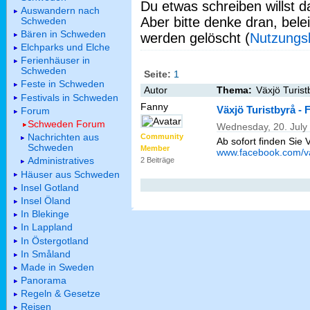
Du etwas schreiben willst da
Auswandern nach
Aber bitte denke dran, bel
Schweden
Bären in Schweden
werden gelöscht (
Nutzungs
Elchparks und Elche
Ferienhäuser in
Schweden
Seite:
1
Feste in Schweden
Autor
Thema:
Växjö Turis
Festivals in Schweden
Fanny
Växjö Turistbyrå -
Forum
Schweden Forum
Wednesday, 20. July
Nachrichten aus
Community
Ab sofort finden Sie 
Schweden
Member
www.facebook.com/va
Administratives
2 Beiträge
Häuser aus Schweden
Insel Gotland
Insel Öland
In Blekinge
In Lappland
In Östergotland
In Småland
Made in Sweden
Panorama
Regeln & Gesetze
Reisen