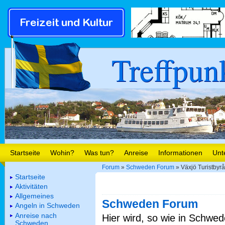
Treffpun
Startseite
Wohin?
Was tun?
Anreise
Informationen
Unt
Forum
»
Schweden Forum
» Växjö Turistbyr
Startseite
Aktivitäten
Allgemeines
Schweden Forum
Angeln in Schweden
Anreise nach
Hier wird, so wie in Schwed
Schweden