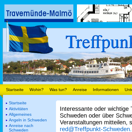
Treffpun
Startseite
Wohin?
Was tun?
Anreise
Informationen
Unt
Startseite
Interessante oder wichtige
Aktivitäten
Allgemeines
Schweden oder über Schwe
Angeln in Schweden
Veranstaltungen mitteilen, 
Anreise nach
red@Treffpunkt-Schweden
Schweden