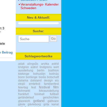
Veranstaltungs- Kalender
Schweden
Neu & Aktuell:
t 3
Suche:
r
iele
 Beitrag
Schlagwortwolke
adak
alingsås
arvika
astrid
lindgren
astrid lindgrens welt
ausstellung
berlin
biathlon
blekinge
bohuslän
bollnäs
bonn
borlänge
borås
botschaft
dalarna
dalsland
design
eis
eksjö
erntefest
familienfest
festival
film
feiertag
fest
flohmarkt
fotoausstellung
frankfurt
fussball
fußball
geländelauf
geschichten
gotland
glasreich
gällivare
gävle
gävleborg
göta kanal