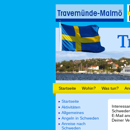
T
Startseite
Wohin?
Was tun?
An
Startseite
Interessa
Aktivitäten
Schweden.
Allgemeines
E-Mail a
Angeln in Schweden
Deiner Ve
Anreise nach
Schweden