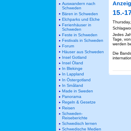
Anzeig
Auswandern nach
Schweden
15.-17
Bären in Schweden
Elchparks und Elche
Thursday,
Ferienhäuser in
Schlagwo
Schweden
Jedes Jahr
Feste in Schweden
Tage, von
Festivals in Schweden
werden ber
Forum
Häuser aus Schweden
Die Bands
Insel Gotland
internati
Insel Öland
In Blekinge
In Lappland
In Östergotland
In Småland
Made in Sweden
Panorama
Regeln & Gesetze
Reisen
Schweden-
Reiseberichte
Schwedisch lernen
Schwedische Medien