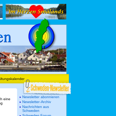
en
altungskalender
Newsletter abonnieren
ch eine
Newsletter-Archiv
ng
Nachrichten aus
Schweden
Schweden Forum