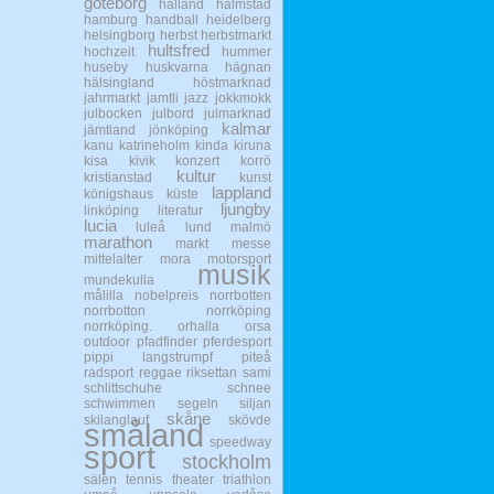
göteborg
halland
halmstad
hamburg
handball
heidelberg
helsingborg
herbst
herbstmarkt
hultsfred
hochzeit
hummer
huseby
huskvarna
hägnan
hälsingland
höstmarknad
jahrmarkt
jamtli
jazz
jokkmokk
julbocken
julbord
julmarknad
kalmar
jämtland
jönköping
kanu
katrineholm
kinda
kiruna
kisa
kivik
konzert
korrö
kultur
kristianstad
kunst
lappland
königshaus
küste
ljungby
linköping
literatur
lucia
luleå
lund
malmö
marathon
markt
messe
mittelalter
mora
motorsport
musik
mundekulla
målilla
nobelpreis
norrbotten
norrbotton
norrköping
norrköping.
orhalla
orsa
outdoor
pfadfinder
pferdesport
pippi langstrumpf
piteå
radsport
reggae
riksettan
sami
schlittschuhe
schnee
schwimmen
segeln
siljan
skåne
skilanglauf
skövde
småland
speedway
sport
stockholm
sälen
tennis
theater
triathlon