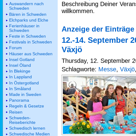
Beschreibung Deiner Verans
Auswandern nach
Schweden
willkommen.
Bären in Schweden
Elchparks und Elche
Ferienhäuser in
Anzeige der Einträge
Schweden
Feste in Schweden
12.-14. September 2
Festivals in Schweden
Växjö
Forum
Häuser aus Schweden
Insel Gotland
Thursday, 12. September 2
Insel Öland
Schlagworte:
Messe
,
Växjö
In Blekinge
In Lappland
In Östergotland
In Småland
Made in Sweden
Panorama
Regeln & Gesetze
Reisen
Schweden-
Reiseberichte
Schwedisch lernen
Schwedische Medien