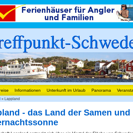
reffpunkt-Schwed
reise
Informationen
Unterkunft im Urlaub
Panorama
Veranst
d
» Lappland
land - das Land der Samen und 
ernachtssonne