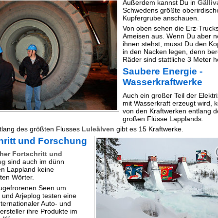
Außerdem kannst Du in
Gälliv
Schwedens größte oberirdisch
Kupfergrube anschauen.
Von oben sehen die Erz-Trucks
Ameisen aus. Wenn Du aber 
ihnen stehst, musst Du den Kop
in den Nacken legen, denn bere
Räder sind stattliche 3 Meter h
Saubere Energie -
Wasserkraftwerke
Auch ein großer Teil der Elektriz
mit Wasserkraft erzeugt wird,
von den Kraftwerken entlang d
großen Flüsse Lapplands.
ntlang des größten Flusses
Luleälven
gibt es 15 Kraftwerke.
hritt und Forschung
her Fortschritt und
ng
sind auch im dünn
en Lappland keine
en Wörter.
zugefrorenen Seen um
 und Arjeplog testen eine
nternationaler Auto- und
ersteller ihre Produkte im