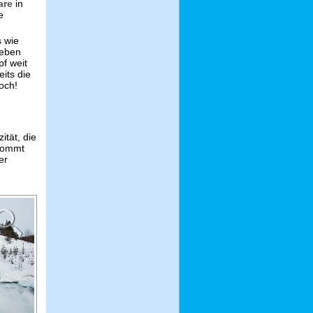
are
in
e
 wie
neben
f weit
its die
och!
ität, die
 kommt
er