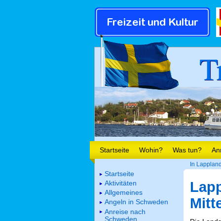
T
Startseite
Wohin?
Was tun?
An
In Lapplan
Startseite
Aktivitäten
Lapp
Allgemeines
Mitt
Angeln in Schweden
Anreise nach
Schweden