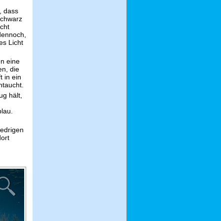
, dass
schwarz
cht
 dennoch,
es Licht
en eine
n, die
 in ein
ntaucht.
ug hält,
lau.
iedrigen
ort