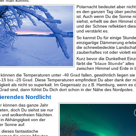
cher man kommt.
Polarnacht bedeutet aber nicht
es den ganzen Tag über pech
ist. Auch wenn Du die Sonne ni
siehst, erhellt sie den Himmel
und der Schnee reflektiert dies
und verstärkt es.
So kannst Du für einige Stund
einzigartige Dämmerung erlebe
die schneebedeckte Landschaft
zauberhaftes rot oder violett ei
Kurz bevor die Dunkelheit Einz
färbt die "
blaue Stunde
" alles
zwischen Himmel und Erde in b
 können die Temperaturen unter
-40 Grad
fallen, gewöhnlich liegen sie
-15 bis -25 Grad
. Diese Temperaturen empfindest Du aber dank der n
tigkeit als nicht so superkalt. Im Gegensatz zu z.B. Hamburg, wenn es d
 Grad sind, dann fühlst Du Dich dort schon in der Nähe des Nordpoles.
ierendes Nordlicht
er können das ganze Jahr
eten, doch Du siehst sie nur
n und wolkenfreien Nächten.
 in Abhängigkeit von der
der Sonne auf.
 dieses fantastische
omen für einige Minuten