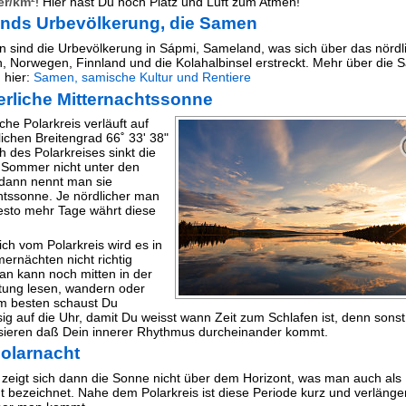
r/km²
! Hier hast Du noch Platz und Luft zum Atmen!
nds Urbevölkerung, die Samen
 sind die Urbevölkerung in Sápmi, Sameland, was sich über das nördl
 Norwegen, Finnland und die Kolahalbinsel erstreckt. Mehr über die
 hier:
Samen, samische Kultur und Rentiere
liche Mitternachtssonne
che Polarkreis verläuft auf
ichen Breitengrad 66˚ 33' 38"
h des Polarkreises sinkt die
Sommer nicht unter den
 dann nennt man sie
htssonne. Je nördlicher man
sto mehr Tage währt diese
ich vom Polarkreis wird es in
rnächten nicht richtig
an kann noch mitten in der
tung lesen, wandern oder
m besten schaust Du
ig auf die Uhr, damit Du weisst wann Zeit zum Schlafen ist, denn sons
ssieren daß Dein innerer Rhythmus durcheinander kommt.
Polarnacht
 zeigt sich dann die Sonne nicht über dem Horizont, was man auch als
t bezeichnet. Nahe dem Polarkreis ist diese Periode kurz und verlänger