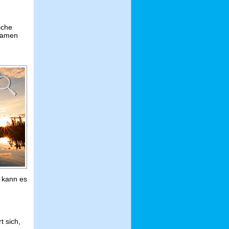
iche
 Samen
t kann es
t sich,