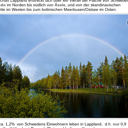
chaft Lappland erstreckt sich über ein Viertel der Fläche von Schwede
ndo
im Norden bis südlich von
Åsele
, und von der skandinavischen
tte im Westen bis zum bottnischen Meerbusen/Ostsee im Osten.
ca. 1,2% von Schwedens Einwohnern leben in Lappland, d.h.
nur 0,9