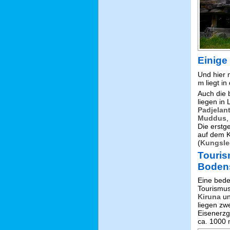
Einige
Und hier 
m
liegt i
Auch die 
liegen in
Padjelan
Muddus
,
Die erst
auf dem 
(
Kungsl
Touri
Boden
Eine bede
Tourismus,
Kiruna
u
liegen zw
Eisenerzg
ca. 1000 