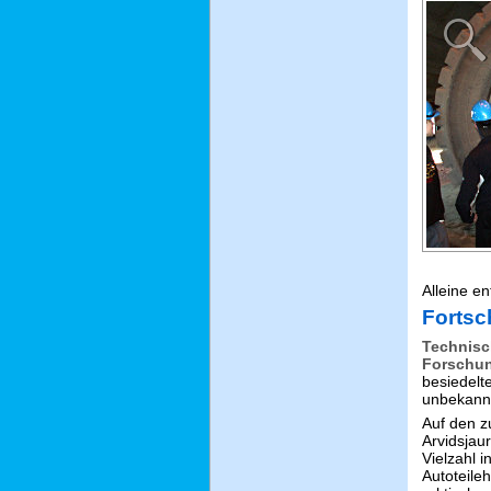
Alleine e
Fortsc
Technisc
Forschu
besiedelt
unbekannt
Auf den 
Arvidsjaur
Vielzahl i
Autoteileh