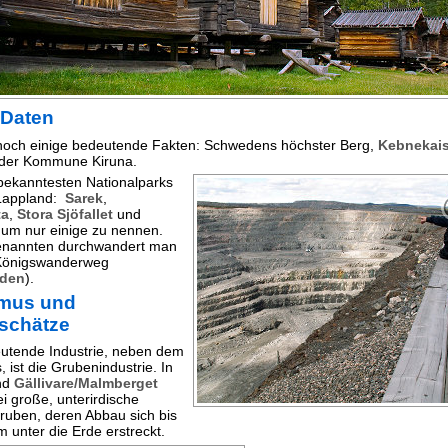
 Daten
noch einige bedeutende Fakten: Schwedens höchster Berg,
Kebnekais
n der Kommune Kiruna.
bekanntesten Nationalparks
 Lappland:
Sarek
,
ta
,
Stora Sjöfallet
und
 um nur einige zu nennen.
genannten durchwandert man
Königswanderweg
eden
).
smus und
schätze
utende Industrie, neben dem
 ist die Grubenindustrie. In
nd
Gällivare/Malmberget
ei große, unterirdische
ruben, deren Abbau sich bis
m unter die Erde erstreckt.