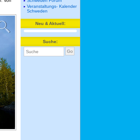
n. Von
Schweden Forum
Veranstaltungs- Kalender
Schweden
Neu & Aktuell:
Suche: