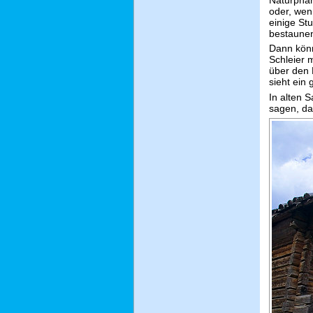
oder, wen
einige S
bestaune
Dann könne
Schleier 
über den
sieht ein
In alten 
sagen, da