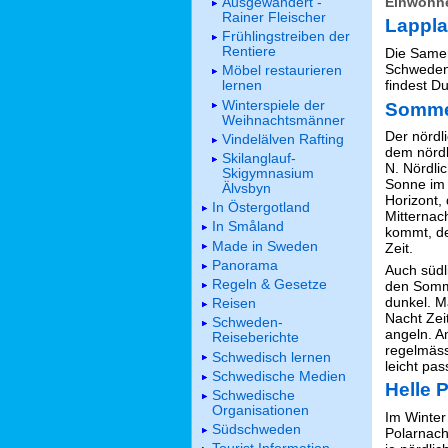
Einwohne
Ausgewandert -
Rainer Fleischer
Lappla
Frühlingstreiben der
Rentiere
Die Samen
Schweden,
Möbel restaurieren
findest Du
lernen
Winterspiele der
Sommer
Weihnachtsmänner
Der nördli
Vindelälven Rafting
dem nördl
Skilanglauf-
N. Nördlic
Skigymnasium
Sonne im 
Älvsbyn
Horizont,
In Östergotland
Mitternac
In Småland
kommt, de
Made in Sweden
Zeit.
Panorama
Auch südl
Regeln & Gesetze
den Somme
dunkel. M
Reisen
Nacht Zei
Schweden-
angeln. A
Reiseberichte
regelmäss
Schwedisch lernen
leicht pa
Schwedische Medien
Helle 
Schwedische
Organisationen
Im Winter
Südschweden
Polarnach