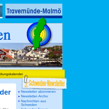
en
altungskalender
der
Newsletter abonnieren
Newsletter-Archiv
Nachrichten aus
Schweden