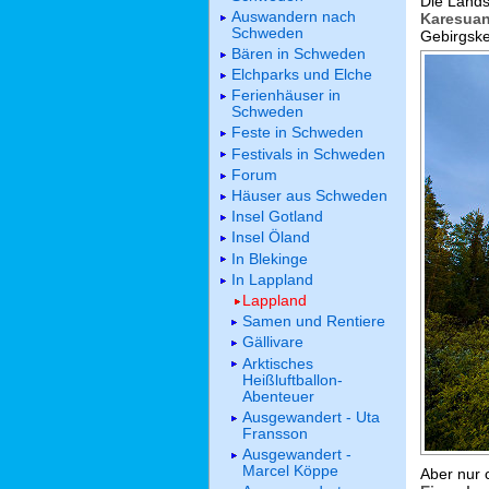
Die Lands
Auswandern nach
Karesua
Schweden
Gebirgske
Bären in Schweden
Elchparks und Elche
Ferienhäuser in
Schweden
Feste in Schweden
Festivals in Schweden
Forum
Häuser aus Schweden
Insel Gotland
Insel Öland
In Blekinge
In Lappland
Lappland
Samen und Rentiere
Gällivare
Arktisches
Heißluftballon-
Abenteuer
Ausgewandert - Uta
Fransson
Ausgewandert -
Marcel Köppe
Aber nur 