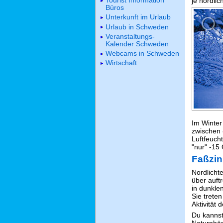
Tourist Information
je nördli
Büros
Unterkunft im Urlaub
Urlaub in Schweden
Veranstaltungs-
Kalender Schweden
Webcams in Schweden
Wirtschaft
Im Winter
zwischen
Luftfeuch
"nur" -15
Faßzin
Nordlicht
über auftr
in dunkle
Sie treten
Aktivität 
Du kannst
Naturphän