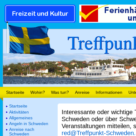
Treffpun
Startseite
Wohin?
Was tun?
Anreise
Informationen
Unt
Startseite
Interessante oder wichtige
Aktivitäten
Allgemeines
Schweden oder über Schwe
Angeln in Schweden
Veranstaltungen mitteilen, 
Anreise nach
red@Treffpunkt-Schweden
Schweden