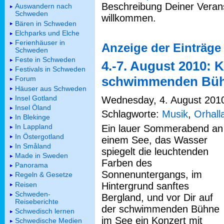
Beschreibung Deiner Verans
Auswandern nach
Schweden
willkommen.
Bären in Schweden
Elchparks und Elche
Ferienhäuser in
Anzeige der Einträge 
Schweden
Feste in Schweden
4.-7. August 2010: 
Festivals in Schweden
schwimmenden Büh
Forum
Häuser aus Schweden
Insel Gotland
Wednesday, 4. August 2010 
Insel Öland
Schlagworte:
Musik
,
Orhall
In Blekinge
In Lappland
Ein lauer Sommerabend an
In Östergotland
einem See, das Wasser
In Småland
spiegelt die leuchtenden
Made in Sweden
Farben des
Panorama
Sonnenuntergangs, im
Regeln & Gesetze
Reisen
Hintergrund sanftes
Schweden-
Bergland, und vor Dir auf
Reiseberichte
der schwimmenden Bühne
Schwedisch lernen
im See ein Konzert mit
Schwedische Medien