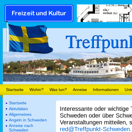
Treffpun
Startseite
Wohin?
Was tun?
Anreise
Informationen
Unt
Startseite
Interessante oder wichtige
Aktivitäten
Allgemeines
Schweden oder über Schwe
Angeln in Schweden
Veranstaltungen mitteilen, 
Anreise nach
red@Treffpunkt-Schweden
Schweden