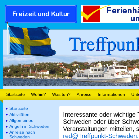
Treffpun
Startseite
Wohin?
Was tun?
Anreise
Informationen
Unt
Startseite
Interessante oder wichtige
Aktivitäten
Allgemeines
Schweden oder über Schwe
Angeln in Schweden
Veranstaltungen mitteilen, 
Anreise nach
red@Treffpunkt-Schweden
Schweden