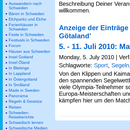
Beschreibung Deiner Verans
Auswandern nach
Schweden
willkommen.
Bären in Schweden
Elchparks und Elche
Ferienhäuser in
Anzeige der Einträge
Schweden
Götaland'
Feste in Schweden
Festivals in Schweden
5. - 11. Juli 2010:
Forum
Häuser aus Schweden
Monday, 5. July 2010 | Verf
Insel Gotland
Insel Öland
Schlagworte:
Sport
,
Segeln
In Blekinge
Von den Klippen und Kaima
In Lappland
In Östergotland
den spannenden Segelwettb
In Småland
viele Olympia-Teilnehmer s
Made in Sweden
Europa-Meisterschaften und
Panorama
kämpfen hier um den Matc
Regeln & Gesetze
Reisen
Schweden-
Reiseberichte
Schwedisch lernen
Schwedische Medien