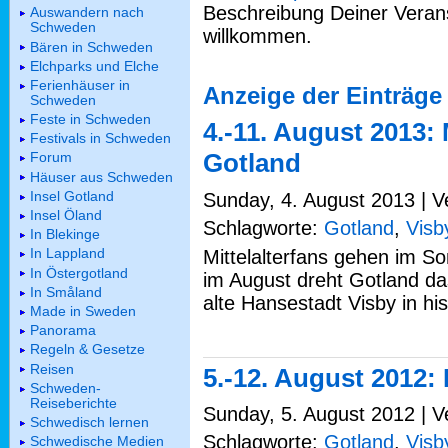
Beschreibung Deiner Verans
Auswandern nach
Schweden
willkommen.
Bären in Schweden
Elchparks und Elche
Ferienhäuser in
Anzeige der Einträge
Schweden
Feste in Schweden
4.-11. August 2013: 
Festivals in Schweden
Gotland
Forum
Häuser aus Schweden
Insel Gotland
Sunday, 4. August 2013 | V
Insel Öland
Schlagworte:
Gotland
,
Visb
In Blekinge
In Lappland
Mittelalterfans gehen im 
In Östergotland
im August dreht Gotland das
In Småland
alte Hansestadt Visby in hi
Made in Sweden
Panorama
Regeln & Gesetze
Reisen
5.-12. August 2012: 
Schweden-
Reiseberichte
Sunday, 5. August 2012 | V
Schwedisch lernen
Schlagworte:
Gotland
,
Visb
Schwedische Medien