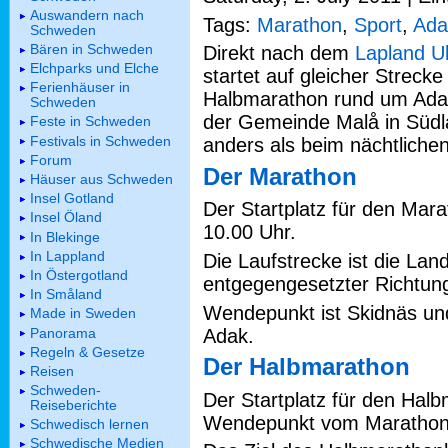
Auswandern nach
Tags:
Marathon
,
Sport
,
Ada
Schweden
Bären in Schweden
Direkt nach dem
Lapland U
Elchparks und Elche
startet auf gleicher Strec
Ferienhäuser in
Halbmarathon rund um Adak
Schweden
der Gemeinde Malå in Südla
Feste in Schweden
Festivals in Schweden
anders als beim nächtliche
Forum
Der Marathon
Häuser aus Schweden
Insel Gotland
Der Startplatz für den Marat
Insel Öland
10.00 Uhr.
In Blekinge
In Lappland
Die Laufstrecke ist die Lan
In Östergotland
entgegengesetzter Richtun
In Småland
Wendepunkt ist Skidnäs und
Made in Sweden
Panorama
Adak.
Regeln & Gesetze
Der Halbmarathon
Reisen
Schweden-
Der Startplatz für den Halb
Reiseberichte
Wendepunkt vom Marathonlau
Schwedisch lernen
Schwedische Medien