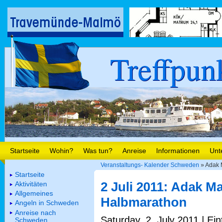
Treffpun
Startseite
Wohin?
Was tun?
Anreise
Informationen
Unt
Veranstaltungs- Kalender Schweden
» Adak 
Startseite
2 Juli 2011: Adak M
Aktivitäten
Allgemeines
Halbmarathon
Angeln in Schweden
Anreise nach
Saturday, 2. July 2011 | Ei
Schweden