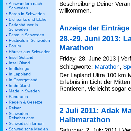
Beschreibung Deiner Verans
Auswandern nach
Schweden
willkommen.
Bären in Schweden
Elchparks und Elche
Ferienhäuser in
Anzeige der Einträge
Schweden
Feste in Schweden
28.-29. Juni 2013: L
Festivals in Schweden
Marathon
Forum
Häuser aus Schweden
Insel Gotland
Friday, 28. June 2013 | Ver
Insel Öland
Schlagworte:
Marathon
,
Sp
In Blekinge
In Lappland
Der Lapland Ultra 100 km Ma
In Östergotland
Erlebnis im Licht der Mitt
In Småland
Rentieren, vielleicht sogar
Made in Sweden
Panorama
Regeln & Gesetze
Reisen
2 Juli 2011: Adak M
Schweden-
Halbmarathon
Reiseberichte
Schwedisch lernen
Schwedische Medien
Saturday, 2. July 2011 | Ve