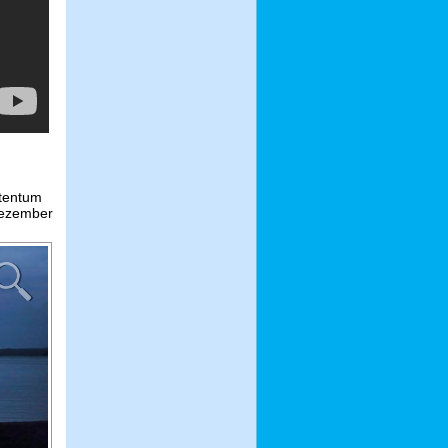
stentum
ezember