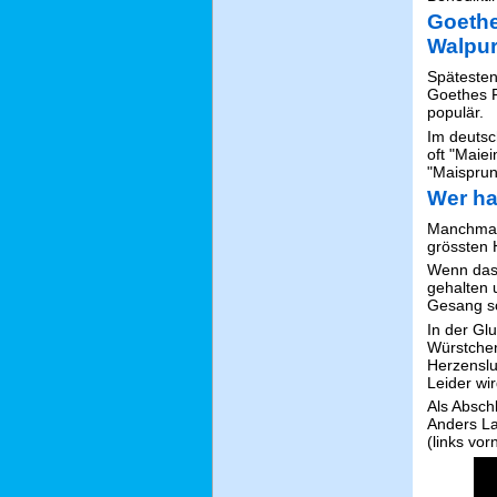
Goethe
Walpur
Spätesten
Goethes F
populär.
Im deutsc
oft "Maie
"Maisprun
Wer ha
Manchmal
grössten 
Wenn das 
gehalten 
Gesang so
In der Gl
Würstchen
Herzenslu
Leider wi
Als Absch
Anders L
(links vo