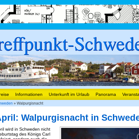
reffpunkt-Schwed
reise
Informationen
Unterkunft im Urlaub
Panorama
Veranst
chweden
» Walpurgisnacht
April: Walpurgisnacht in Schwed
ril wird in Schweden nicht
eburtstag des Königs Carl
feiert, sondern auch die