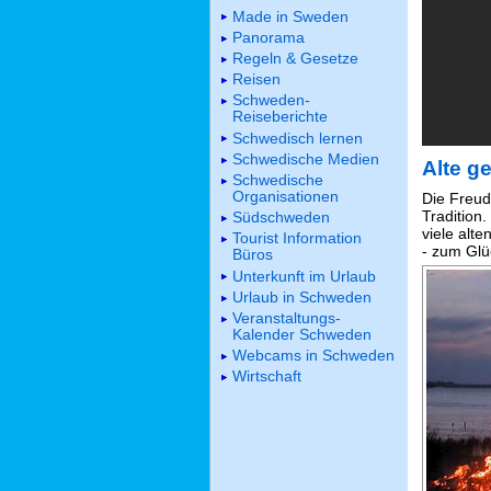
Made in Sweden
Panorama
Regeln & Gesetze
Reisen
Schweden-
Reiseberichte
Schwedisch lernen
Schwedische Medien
Alte g
Schwedische
Organisationen
Die Freud
Tradition
Südschweden
viele alt
Tourist Information
- zum Glüc
Büros
Unterkunft im Urlaub
Urlaub in Schweden
Veranstaltungs-
Kalender Schweden
Webcams in Schweden
Wirtschaft