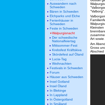
Auswandern nach
Walpurgis
Schweden
"Valborgs
"Valborg".
Bären in Schweden
Elchparks und Elche
Valborgsm
Familienf
Ferienhäuser in
Walpurgis
Schweden
Kleinsten 
Feste in Schweden
brennbare
Walpurgisnacht
zusammen 
Der schwedische
Art sowie
Nationalfeiertag
Am Abend 
Mittsommer-Fest
Gross und
Krebsfest Kräftskiva
Abschied 
Skördefest auf Öland
Lucia-Tag
Weihnachten
Festivals in Schweden
Forum
Häuser aus Schweden
Insel Gotland
Insel Öland
In Blekinge
In Lappland
In Östergotland
In Småland