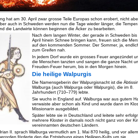
ing hat am 30. April zwar grosse Teile Europas schon erobert, nicht ab
ber auch in Schweden werden nun die Tage wieder länger, die Temper
und die Landwirte können beginnen die Äcker zu bearbeiten.
Nach dem langen Winter, der gerade in Schweden bis 
April hinein Schnee bringen kann, freuen sich die Me
auf den kommenden Sommer. Der Sommer, ja, endlich,
zum Greifen nah.
In jedem Dorf wurde ein grosses Feuer angezündet u
die Menschen tanzten und sangen die ganze Nacht u
Freuden-Feuer herum, bis in den Morgen hinein.
Die heilige Walpurgis
Die Namensgeberin der Walpurgisnacht ist die Äbtissi
Walburga (auch Walpurga oder Walpurgis), die im 8.
Jahrhundert (710–779) lebte.
Sie wuchs in England auf. Walburga war aus gutem H
verwaiste aber schon als Kind und wurde dann im Klos
Missionarin ausgebildet.
Später lebte sie in Deutschland und leitete sehr erfolg
mehrere Kloster in damals noch nicht ganz von der Ki
vereinnamten deutschen Ländern.
rian II. sprach Walburga vermutlich am 1. Mai 870 heilig, und vor alle
nerorden förderte den die Entstehung eines Heiligen-Kults um sie.