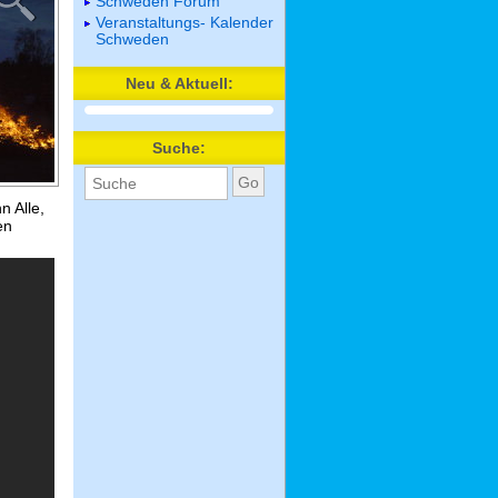
Schweden Forum
Veranstaltungs- Kalender
Schweden
Neu & Aktuell:
Suche:
 Alle,
en