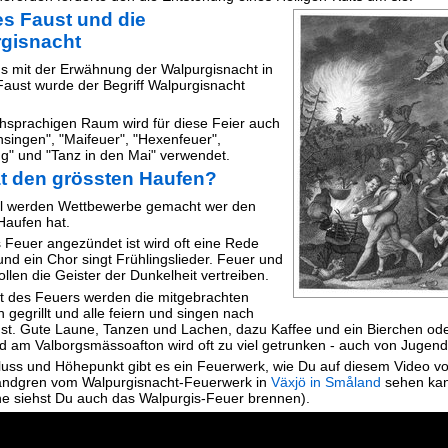
s Faust und die
gisnacht
s mit der Erwähnung der Walpurgisnacht in
aust wurde der Begriff Walpurgisnacht
hsprachigen Raum wird für diese Feier auch
insingen", "Maifeuer", "Hexenfeuer",
g" und "Tanz in den Mai" verwendet.
t den grössten Haufen?
 werden Wettbewerbe gemacht wer den
Haufen hat.
Feuer angezündet ist wird oft eine Rede
und ein Chor singt Frühlingslieder. Feuer und
llen die Geister der Dunkelheit vertreiben.
ut des Feuers werden die mitgebrachten
 gegrillt und alle feiern und singen nach
st. Gute Laune, Tanzen und Lachen, dazu Kaffee und ein Bierchen ode
rd am Valborgsmässoafton wird oft zu viel getrunken - auch von Jugend
luss und Höhepunkt gibt es ein Feuerwerk, wie Du auf diesem Video v
andgren vom Walpurgisnacht-Feuerwerk in
Växjö in Småland
sehen kan
rne siehst Du auch das Walpurgis-Feuer brennen).