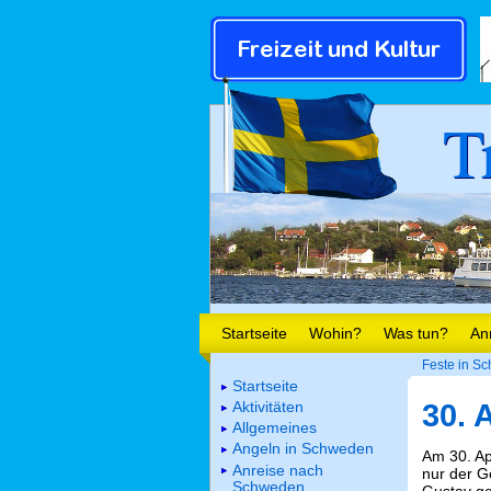
T
Startseite
Wohin?
Was tun?
An
Feste in S
Startseite
Aktivitäten
30. 
Allgemeines
Angeln in Schweden
Am 30. Ap
Anreise nach
nur der G
Schweden
Gustav ge