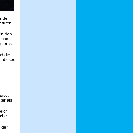
er den
aturen
in den
nschen
 er ist
nd die
m dieses
n
ause,
ter als
reich
rche
m der