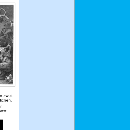
r zwei.
lichen.
on
nst