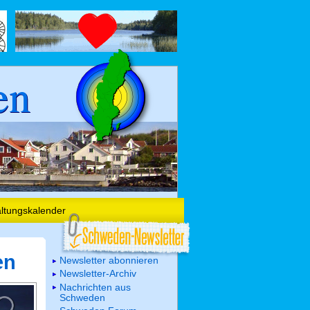
en
altungskalender
en
Newsletter abonnieren
Newsletter-Archiv
Nachrichten aus
Schweden