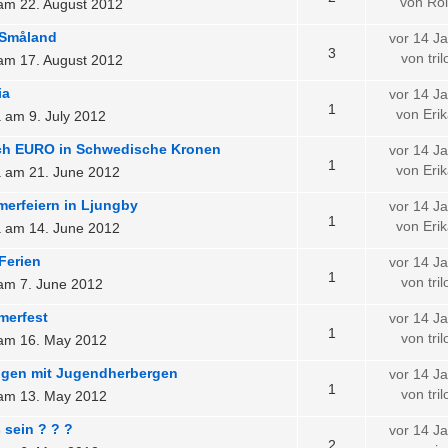
von Ro
o am 22. August 2012
 Småland
vor 14 J
3
von tri
o am 17. August 2012
ia
vor 14 J
1
von Eri
a am 9. July 2012
h EURO in Schwedische Kronen
vor 14 J
1
von Eri
a am 21. June 2012
erfeiern in Ljungby
vor 14 J
1
von Eri
a am 14. June 2012
Ferien
vor 14 J
1
von tri
 am 7. June 2012
merfest
vor 14 J
1
von tri
o am 16. May 2012
ngen mit Jugendherbergen
vor 14 J
1
von tri
o am 13. May 2012
 sein ? ? ?
vor 14 J
2