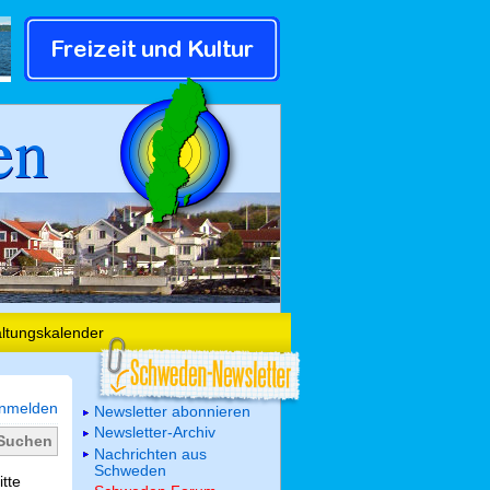
en
altungskalender
nmelden
Newsletter abonnieren
Newsletter-Archiv
Nachrichten aus
Schweden
itte