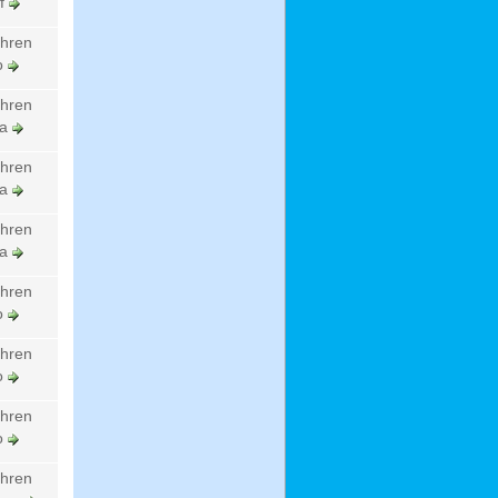
lf
ahren
lo
ahren
ka
ahren
ka
ahren
ka
ahren
lo
ahren
lo
ahren
lo
ahren