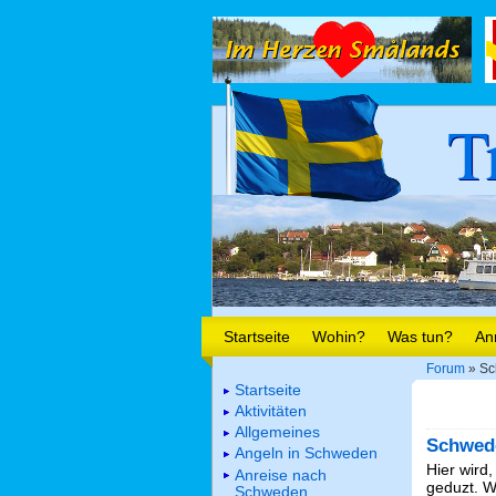
T
Startseite
Wohin?
Was tun?
An
Forum
» Sc
Startseite
Aktivitäten
Allgemeines
Schwed
Angeln in Schweden
Hier wird,
Anreise nach
geduzt. We
Schweden