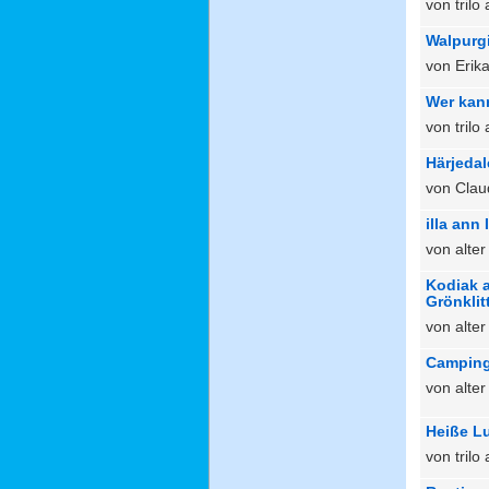
von tril
Walpurg
von Erika
Wer kan
von trilo
Härjeda
von Clau
illa ann 
von alte
Kodiak 
Grönklit
von alte
Camping
von alte
Heiße Lu
von tril