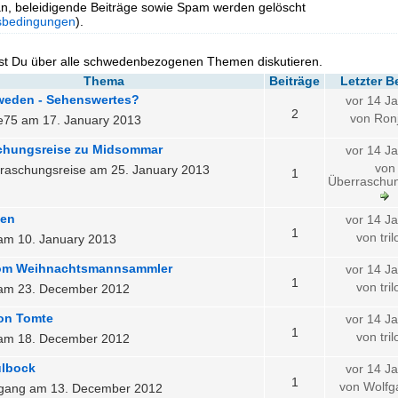
n, beleidigende Beiträge sowie Spam werden gelöscht
sbedingungen
).
st Du über alle schwedenbezogenen Themen diskutieren.
Thema
Beiträge
Letzter B
eden - Sehenswertes?
vor 14 J
2
von Ron
e75 am 17. January 2013
chungsreise zu Midsommar
vor 14 J
von
raschungsreise am 25. January 2013
1
Überraschun
ien
vor 14 J
1
von tri
o am 10. January 2013
om Weihnachtsmannsammler
vor 14 J
1
von tri
o am 23. December 2012
on Tomte
vor 14 J
1
von tri
o am 18. December 2012
ulbock
vor 14 J
1
von Wolf
fgang am 13. December 2012