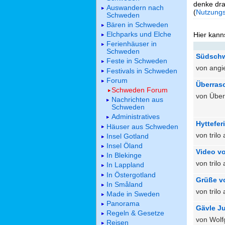
denke dra
Auswandern nach
(
Nutzung
Schweden
Bären in Schweden
Elchparks und Elche
Hier kann
Ferienhäuser in
Schweden
Südschw
Feste in Schweden
von angi
Festivals in Schweden
Forum
Überras
Schweden Forum
von Über
Nachrichten aus
Schweden
Administratives
Hyttefer
Häuser aus Schweden
von tril
Insel Gotland
Insel Öland
Video v
In Blekinge
von tril
In Lappland
In Östergotland
Grüße v
In Småland
von tril
Made in Sweden
Panorama
Gävle J
Regeln & Gesetze
von Wol
Reisen