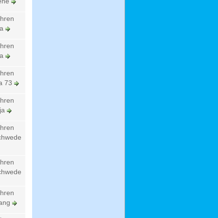
rene
ahren
ka
ahren
ka
ahren
ia 73
ahren
ja
ahren
Schwede
ahren
Schwede
ahren
gang