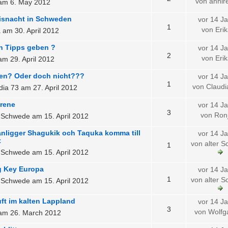
von anni
o am 6. May 2012
isnacht in Schweden
vor 14 J
1
von Eri
 am 30. April 2012
n Tipps geben ?
vor 14 J
2
von Eri
 am 29. April 2012
len? Oder doch nicht???
vor 14 J
1
von Claud
dia 73 am 27. April 2012
Irene
vor 14 J
3
von Ron
r Schwede am 15. April 2012
anligger Shagukik och Taquka komma till
vor 14 J
t
von alter 
1
r Schwede am 15. April 2012
 Key Europa
vor 14 J
1
von alter 
r Schwede am 15. April 2012
ft im kalten Lappland
vor 14 J
3
von Wolf
o am 26. March 2012