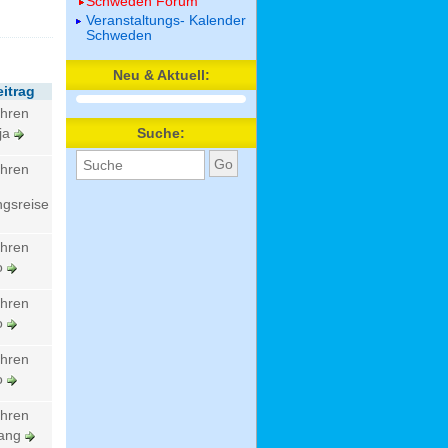
Schweden Forum
Veranstaltungs- Kalender
Schweden
Neu & Aktuell:
eitrag
ahren
Suche:
ja
ahren
gsreise
ahren
lo
ahren
lo
ahren
lo
ahren
gang