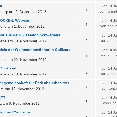
n
vor 14 J
1
von Kvarn
ntorp am 2. December 2012
OCKEN, Webcam!
vor 14 J
1
von anni
rene am 1. December 2012
hor aus dem Glasreich Schwedens
vor 14 J
2
von anni
rene am 19. November 2012
iele der Weihnachtsmänner in Gällivare
vor 14 J
von anni
1
rene am 22. November 2012
s Småland
vor 14 J
2
von anni
rene am 19. November 2012
engemeinschaft für Ferienhausbesitzer
vor 14 J
1
von torp
are am 15. November 2012
r??
vor 14 J
3
von Ron
a am 8. November 2012
iebt auf You tube
vor 14 J
2