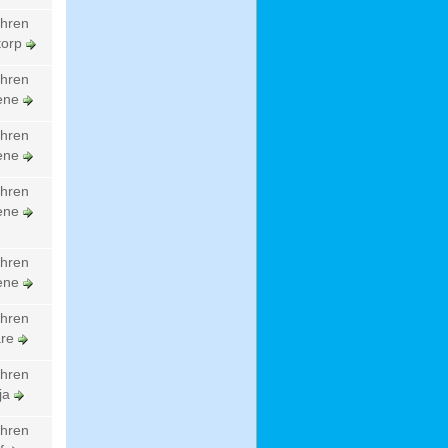
ahren
torp
ahren
rene
ahren
rene
ahren
rene
ahren
rene
ahren
are
ahren
ja
ahren