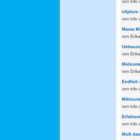
von tril
eXplore
von tril
Mama M
von Erik
Umtausc
von Erik
Midsomm
von Erik
Endlich 
von trilo
Mittsom
von tril
Erfahru
von tril
Muß das