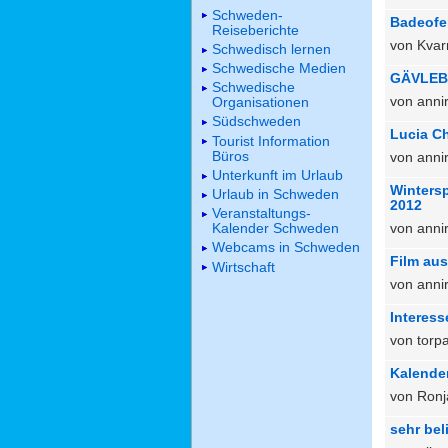
Schweden-
Badeofe
Reiseberichte
von Kvar
Schwedisch lernen
Schwedische Medien
GÄVLEB
Schwedische
von anni
Organisationen
Südschweden
Lucia C
Tourist Information
Büros
von anni
Unterkunft im Urlaub
Wintersp
Urlaub in Schweden
2012
Veranstaltungs-
von anni
Kalender Schweden
Webcams in Schweden
Film au
Wirtschaft
von anni
Interess
von torp
Kalende
von Ronj
sehr bel